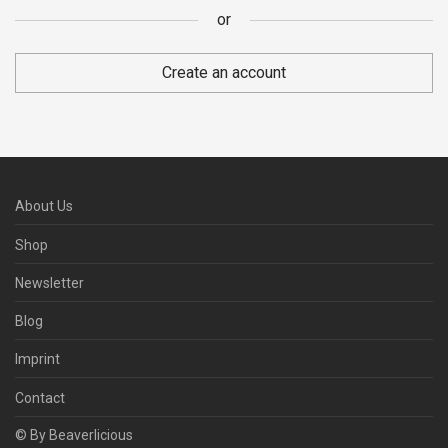
weitere Zwecke, die in unserer
privacy policy
beschrieben sind.
or
Register
Create an account
or
About Us
Shop
Newsletter
Blog
Imprint
Contact
© By Beaverlicious