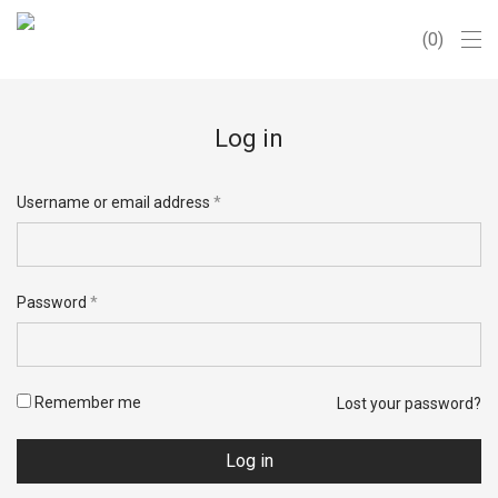
0
Log in
Username or email address
*
Email address
*
Password
*
Register to our newsletter
(optional)
Remember me
Lost your password?
Wir verwenden deine personenbezogenen Daten, um eine
möglichst gute Benutzererfahrung auf dieser Website zu
Log in
ermöglichen, den Zugriff auf dein Konto zu verwalten und für